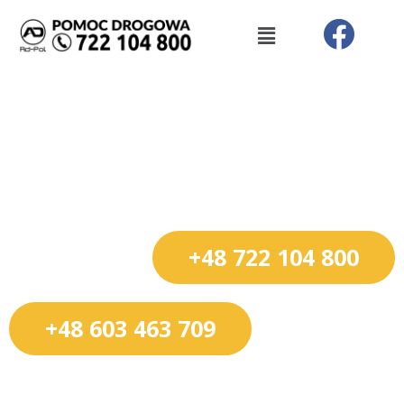
Przejdź
Menu
do
treści
Holowanie
Środa Śląska
+48 722 104 800
+48 603 463 709