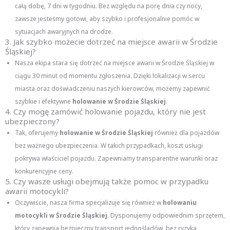
całą dobę, 7 dni w tygodniu. Bez względu na porę dnia czy nocy,
zawsze jesteśmy gotowi, aby szybko i profesjonalnie pomóc w
sytuacjach awaryjnych na drodze.
3. Jak szybko możecie dotrzeć na miejsce awarii w Środzie
Śląskiej?
Nasza ekipa stara się dotrzeć na miejsce awarii w Środzie Śląskiej w
ciągu 30 minut od momentu zgłoszenia. Dzięki lokalizacji w sercu
miasta oraz doświadczeniu naszych kierowców, możemy zapewnić
szybkie i efektywne
holowanie w Środzie Śląskiej
.
4. Czy mogę zamówić holowanie pojazdu, który nie jest
ubezpieczony?
Tak, oferujemy
holowanie w Środzie Śląskiej
również dla pojazdów
bez ważnego ubezpieczenia. W takich przypadkach, koszt usługi
pokrywa właściciel pojazdu. Zapewniamy transparentne warunki oraz
konkurencyjne ceny.
5. Czy wasze usługi obejmują także pomoc w przypadku
awarii motocykli?
Oczywiście, nasza firma specjalizuje się również w
holowaniu
motocykli w Środzie Śląskiej
. Dysponujemy odpowiednim sprzętem,
który zapewnia bezpieczny transport jednośladów, bez ryzyka