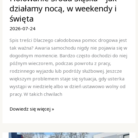
Śląska
działamy nocą, w weekendy i
–
święta
jak
działamy
2026-07-24
nocą,
Spis treści Dlaczego całodobowa pomoc drogowa jest
w
tak ważna? Awaria samochodu nigdy nie pojawia się w
weekendy
dogodnym momencie. Bardzo często dochodzi do niej
i
późnym wieczorem, podczas powrotu z pracy,
święta
rodzinnego wyjazdu lub podróży służbowej. Jeszcze
większym problemem staje się sytuacja, gdy usterka
wystąpi w niedzielę albo w dzień ustawowo wolny od
pracy. W takich chwilach
Dowiedz się więcej »