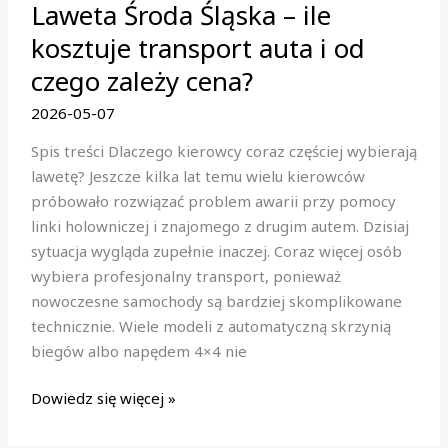
Laweta Środa Śląska – ile
Środa
Śląska
kosztuje transport auta i od
–
czego zależy cena?
ile
kosztuje
2026-05-07
transport
Spis treści Dlaczego kierowcy coraz częściej wybierają
auta
lawetę? Jeszcze kilka lat temu wielu kierowców
i
próbowało rozwiązać problem awarii przy pomocy
od
linki holowniczej i znajomego z drugim autem. Dzisiaj
czego
sytuacja wygląda zupełnie inaczej. Coraz więcej osób
zależy
wybiera profesjonalny transport, ponieważ
cena?
nowoczesne samochody są bardziej skomplikowane
technicznie. Wiele modeli z automatyczną skrzynią
biegów albo napędem 4×4 nie
Dowiedz się więcej »