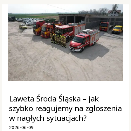
Laweta
Laweta Środa Śląska – jak
Środa
Śląska
szybko reagujemy na zgłoszenia
–
w nagłych sytuacjach?
jak
szybko
2026-06-09