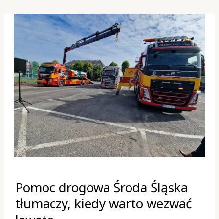
Pomoc
Pomoc drogowa Środa Śląska
drogowa
Środa
tłumaczy, kiedy warto wezwać
Śląska