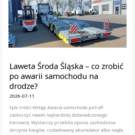
Laweta
Laweta Środa Śląska – co zrobić
Środa
Śląska
po awarii samochodu na
–
drodze?
co
zrobić
2026-07-11
po
Spis treści Wstęp Awaria samochodu potrafi
awarii
zaskoczyć nawet najbardziej doświadczonego
samochodu
kierowcę. Wystarczy przebita opona, uszkodzona
na
skrzynia biegów, rozładowany akumulator albo nagła
drodze?