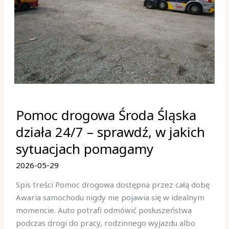
Pomoc
Pomoc drogowa Środa Śląska
drogowa
Środa
działa 24/7 – sprawdź, w jakich
Śląska
sytuacjach pomagamy
działa
24/7
2026-05-29
–
Spis treści Pomoc drogowa dostępna przez całą dobę
sprawdź,
Awaria samochodu nigdy nie pojawia się w idealnym
w
momencie. Auto potrafi odmówić posłuszeństwa
jakich
podczas drogi do pracy, rodzinnego wyjazdu albo
sytuacjach