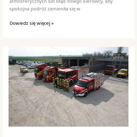
atmosferycznych lub błąd innego kierowcy, aby
spokojna podróż zamieniła się w
Dowiedz się więcej »
Holowanie