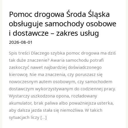
Pomoc
Pomoc drogowa Środa Śląska
drogowa
Środa
obsługuje samochody osobowe
Śląska
i dostawcze – zakres usług
obsługuje
samochody
2026-08-01
osobowe
Spis treści Dlaczego szybka pomoc drogowa ma dziś
i
tak duże znaczenie? Awaria samochodu potrafi
dostawcze
zaskoczyć nawet najbardziej doświadczonego
–
kierowcę. Nie ma znaczenia, czy poruszasz się
zakres
nowoczesnym autem osobowym, czy samochodem
usług
dostawczym wykorzystywanym do codziennej pracy.
Wystarczy uszkodzona opona, rozładowany
akumulator, brak paliwa albo poważniejsza usterka,
aby dalsza jazda stała się niemożliwa. W takich
sytuacjach liczy […]