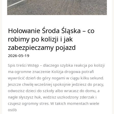
Holowanie
Holowanie Środa Śląska – co
Środa
Śląska
robimy po kolizji i jak
–
zabezpieczamy pojazd
co
robimy
2026-05-19
po
Spis treści Wstęp – dlaczego szybka reakcja po kolizji
kolizji
ma ogromne znaczenie Kolizja drogowa potrafi
i
wywrócić dzień do góry nogami w ciągu kilku sekund.
jak
Jeszcze chwilę wcześniej spokojnie jedziesz do pracy,
zabezpieczamy
odwozisz dzieci do szkoły albo wracasz do domu, a
pojazd
nagle słyszysz huk, widzisz uszkodzony zderzak i
czujesz ogromny stres. W takich momentach wiele
osób