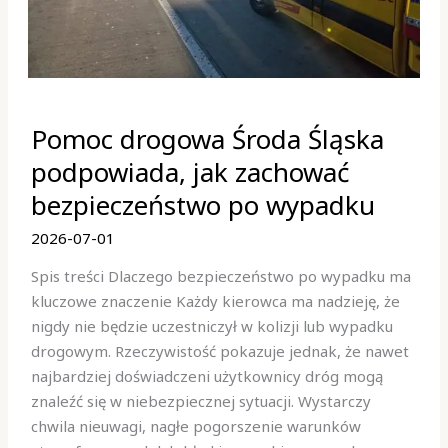
Pomoc
Pomoc drogowa Środa Śląska
drogowa
Środa
podpowiada, jak zachować
Śląska
bezpieczeństwo po wypadku
podpowiada,
jak
2026-07-01
zachować
Spis treści Dlaczego bezpieczeństwo po wypadku ma
bezpieczeństwo
kluczowe znaczenie Każdy kierowca ma nadzieję, że
po
nigdy nie będzie uczestniczył w kolizji lub wypadku
wypadku
drogowym. Rzeczywistość pokazuje jednak, że nawet
najbardziej doświadczeni użytkownicy dróg mogą
znaleźć się w niebezpiecznej sytuacji. Wystarczy
chwila nieuwagi, nagłe pogorszenie warunków