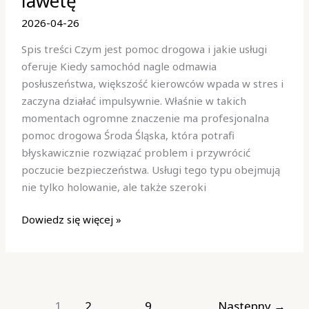
lawetę
tłumaczy,
kiedy
2026-04-26
warto
Spis treści Czym jest pomoc drogowa i jakie usługi
wezwać
oferuje Kiedy samochód nagle odmawia
lawetę
posłuszeństwa, większość kierowców wpada w stres i
zaczyna działać impulsywnie. Właśnie w takich
momentach ogromne znaczenie ma profesjonalna
pomoc drogowa Środa Śląska, która potrafi
błyskawicznie rozwiązać problem i przywrócić
poczucie bezpieczeństwa. Usługi tego typu obejmują
nie tylko holowanie, ale także szeroki
Dowiedz się więcej »
1
2
…
9
Następny
→