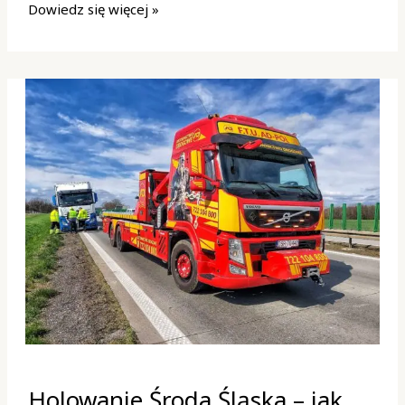
Dowiedz się więcej »
Holowanie
Holowanie Środa Śląska – jak
Środa