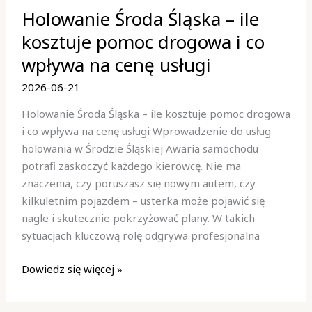
Holowanie Środa Śląska – ile
Środa
Śląska
kosztuje pomoc drogowa i co
–
wpływa na cenę usługi
ile
kosztuje
2026-06-21
pomoc
Holowanie Środa Śląska – ile kosztuje pomoc drogowa
drogowa
i co wpływa na cenę usługi Wprowadzenie do usług
i
holowania w Środzie Śląskiej Awaria samochodu
co
potrafi zaskoczyć każdego kierowcę. Nie ma
wpływa
znaczenia, czy poruszasz się nowym autem, czy
na
kilkuletnim pojazdem – usterka może pojawić się
cenę
nagle i skutecznie pokrzyżować plany. W takich
usługi
sytuacjach kluczową rolę odgrywa profesjonalna
Dowiedz się więcej »