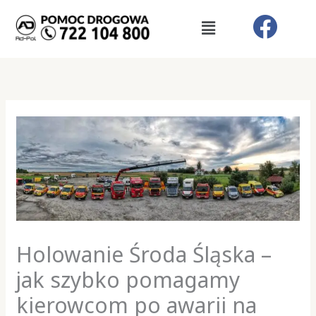
Przejdź
Menu
do
treści
Holowanie Środa Śląska –
jak szybko pomagamy
kierowcom po awarii na