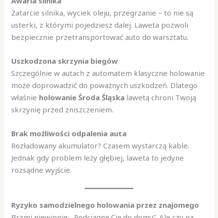
Awaria silnika
Zatarcie silnika, wyciek oleju, przegrzanie – to nie są
usterki, z którymi pojedziesz dalej. Laweta pozwoli
bezpiecznie przetransportować auto do warsztatu.
Uszkodzona skrzynia biegów
Szczególnie w autach z automatem klasyczne holowanie
może doprowadzić do poważnych uszkodzeń. Dlatego
właśnie
holowanie Środa Śląska
lawetą chroni Twoją
skrzynię przed zniszczeniem.
Brak możliwości odpalenia auta
Rozładowany akumulator? Czasem wystarczą kable.
Jednak gdy problem leży głębiej, laweta to jedyne
rozsądne wyjście.
Ryzyko samodzielnego holowania przez znajomego
Brzmi niewinnie: „Podciągnę Cię do domu”. Ale czy na