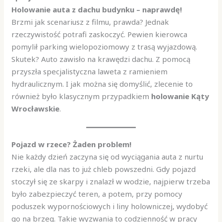
Holowanie auta z dachu budynku – naprawdę!
Brzmi jak scenariusz z filmu, prawda? Jednak
rzeczywistość potrafi zaskoczyć. Pewien kierowca
pomylił parking wielopoziomowy z trasą wyjazdową.
Skutek? Auto zawisło na krawędzi dachu. Z pomocą
przyszła specjalistyczna laweta z ramieniem
hydraulicznym. I jak można się domyślić, zlecenie to
również było klasycznym przypadkiem
holowanie Kąty
Wrocławskie
.
Pojazd w rzece? Żaden problem!
Nie każdy dzień zaczyna się od wyciągania auta z nurtu
rzeki, ale dla nas to już chleb powszedni. Gdy pojazd
stoczył się ze skarpy i znalazł w wodzie, najpierw trzeba
było zabezpieczyć teren, a potem, przy pomocy
poduszek wypornościowych i liny holowniczej, wydobyć
go na brzeg. Takie wyzwania to codzienność w pracy