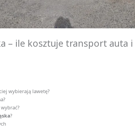
 – ile kosztuje transport auta i
ciej wybierają lawetę?
na?
o wybrać?
ąska
?
ych