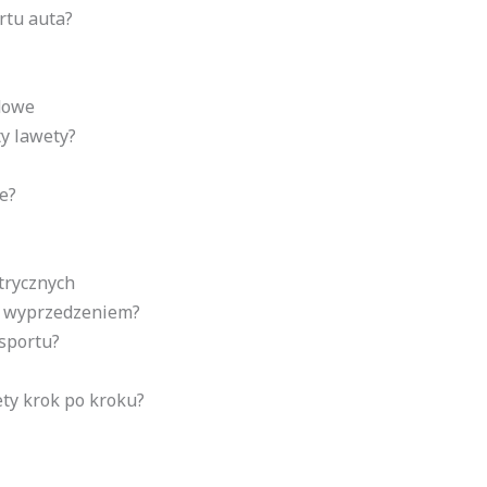
rtu auta?
dowe
y lawety?
e?
trycznych
z wyprzedzeniem?
sportu?
ty krok po kroku?