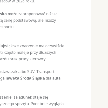
azdów w 2026 roku.
ąska
może zaproponować niższą
szą cenę podstawową, ale niższy
nsportu.
Największe znaczenie ma oczywiście
tr często maleje przy dłuższych
azdu oraz pracy kierowcy.
ostawczak albo SUV. Transport
uga
laweta Środa Śląska
dla auta
zenie, załadunek staje się
stycznego sprzętu. Podobnie wygląda