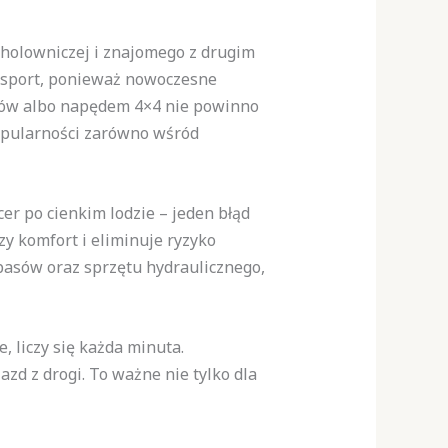
 holowniczej i znajomego z drugim
ansport, ponieważ nowoczesne
egów albo napędem 4×4 nie powinno
opularności zarówno wśród
r po cienkim lodzie – jeden błąd
y komfort i eliminuje ryzyko
pasów oraz sprzętu hydraulicznego,
, liczy się każda minuta.
zd z drogi. To ważne nie tylko dla