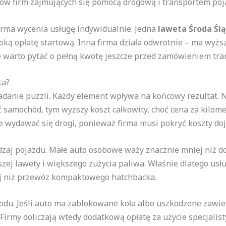
ów firm zajmujących się pomocą drogową i transportem poj
irma wycenia usługę indywidualnie. Jedna
laweta Środa Śl
soką opłatę startową. Inna firma działa odwrotnie – ma wyż
ze warto pytać o pełną kwotę jeszcze przed zamówieniem tra
ta?
adanie puzzli. Każdy element wpływa na końcowy rezultat. 
ć samochód, tym wyższy koszt całkowity, choć cena za kilome
że wydawać się drogi, ponieważ firma musi pokryć koszty doj
zaj pojazdu. Małe auto osobowe waży znacznie mniej niż d
ej lawety i większego zużycia paliwa. Właśnie dlatego usł
j niż przewóz kompaktowego hatchbacka.
u. Jeśli auto ma zablokowane koła albo uszkodzone zawies
. Firmy doliczają wtedy dodatkową opłatę za użycie specjali