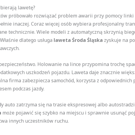
ybierają lawetę?
wców próbowało rozwiązać problem awarii przy pomocy linki
pełnie inaczej. Coraz więcej osób wybiera profesjonalny tr
ne technicznie. Wiele modeli z automatyczną skrzynią bi
 Właśnie dlatego usługa
laweta Środa Śląska
zyskuje na p
tawczych.
ezpieczeństwo. Holowanie na lince przypomina trochę space
odatkowych uszkodzeń pojazdu. Laweta daje znacznie większ
lna firma zabezpiecza samochód, korzysta z odpowiednich 
resem podczas jazdy.
 auto zatrzyma się na trasie ekspresowej albo autostradzie
a
może pojawić się szybko na miejscu i sprawnie usunąć poja
stwa innych uczestników ruchu.